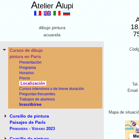
A
A
telier
lupi
A
18
dibujo pintura
7
acuarela
Códi
Cursos de dibujo
pintura en Parìs
Presentación
Programa
Horarios
Precio
Localización
Tel
Cursos intensivos o de breve duración
Email
Preguntas frecuentes
Trabajos de alumnos
Inscribirse
Mapa de situació
Cursillo de pintura
Paisajes de París
Primavera - Verano 2023
Cursillo de pintura