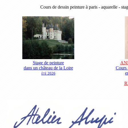
Cours de dessin peinture à paris - aquarelle
- sta
Stage de peinture
ANN
dans un château de la Loire
Cours 
e
été 2026
R